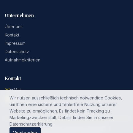
Unternehmen
Über uns
Kontakt
Impressum
Datenschutz
Aufnahmekriterien
Kontakt
E-Mail
Wir nutzen ausschließlich technisch notwendige Cookies,
LinkedIn
um Ihnen eine sichere und fehlerfreie Nutzung unserer
Website zu ermöglichen. Es findet kein Tracking zu
Marketingzwecken statt. Details finden Sie in unserer
Datenschutzerklärung
.
©
2026
Top 100 KMU. Alle Rechte vorbehalten.
Verstanden